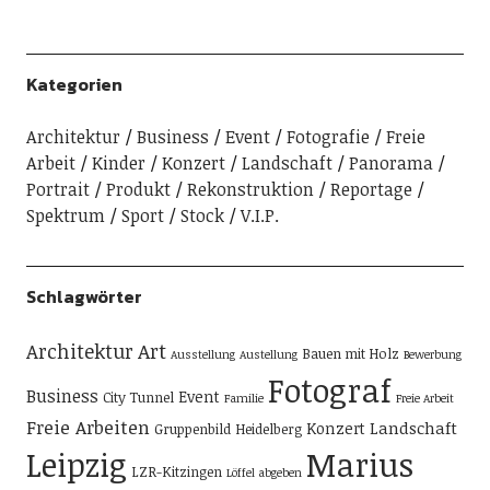
Kategorien
Architektur
Business
Event
Fotografie
Freie
Arbeit
Kinder
Konzert
Landschaft
Panorama
Portrait
Produkt
Rekonstruktion
Reportage
Spektrum
Sport
Stock
V.I.P.
Schlagwörter
Architektur
Art
Bauen mit Holz
Ausstellung
Austellung
Bewerbung
Fotograf
Business
Event
City Tunnel
Familie
Freie Arbeit
Freie Arbeiten
Landschaft
Konzert
Gruppenbild
Heidelberg
Leipzig
Marius
LZR-Kitzingen
Löffel abgeben