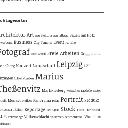
chlagwörter
rchitektur
Art
Bauen mit Holz
Ausstellung
Austellung
Business
Event
City Tunnel
ewerbung
Familie
Fotograf
Freie Arbeiten
Gruppenbild
Freie Arbeit
Leipzig
Landschaft
Konzert
eidelberg
LZR-
Marius
itzingen
Löffel abgeben
Theßenvitz
Markkleeberg
Metapher
Modelle
Motor
Portrait
Produkt
Musiker
Panorama
usik
N8floor
Polen
Stock
Reportage
ekonstruktion
See
Sport
Tanz
Tierfreund
.I.P.
Völkerschlacht
Woodbox
Vernissage
Völkerschlachtdenkmal
ahnarzt