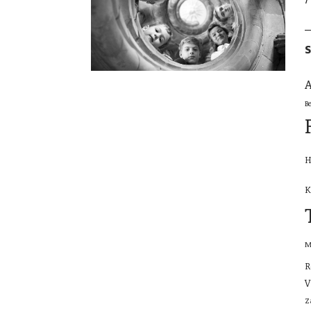
S
A
B
H
K
M
R
V
Z