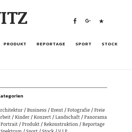
Facebook
google+
500px
ITZ
Facebook
google+
500px
PRODUKT
REPORTAGE
SPORT
STOCK
ategorien
rchitektur
Business
Event
Fotografie
Freie
rbeit
Kinder
Konzert
Landschaft
Panorama
Portrait
Produkt
Rekonstruktion
Reportage
Spektrum
Sport
Stock
V.I.P.