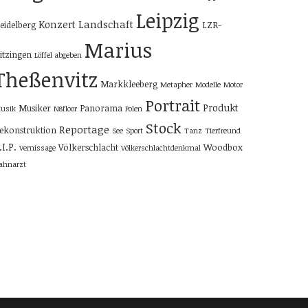
Leipzig
Landschaft
Konzert
eidelberg
LZR-
Marius
itzingen
Löffel abgeben
Theßenvitz
Markkleeberg
Metapher
Modelle
Motor
Portrait
Produkt
Musiker
Panorama
usik
N8floor
Polen
Stock
Reportage
ekonstruktion
See
Sport
Tanz
Tierfreund
.I.P.
Völkerschlacht
Woodbox
Vernissage
Völkerschlachtdenkmal
ahnarzt