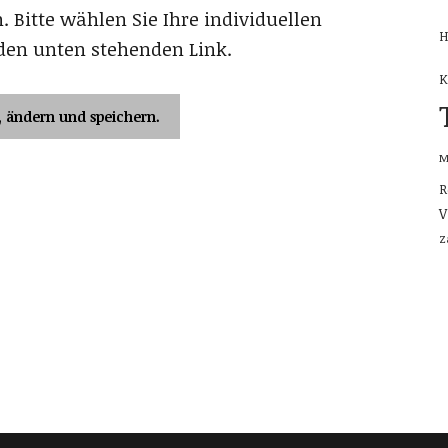
. Bitte wählen Sie Ihre individuellen
H
den unten stehenden Link.
K
, ändern und speichern.
M
R
V
Z