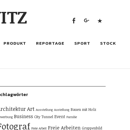
Facebook
google+
500px
ITZ
Facebook
google+
500px
PRODUKT
REPORTAGE
SPORT
STOCK
chlagwörter
rchitektur
Art
Bauen mit Holz
Ausstellung
Austellung
Business
Event
City Tunnel
ewerbung
Familie
Fotograf
Freie Arbeiten
Gruppenbild
Freie Arbeit