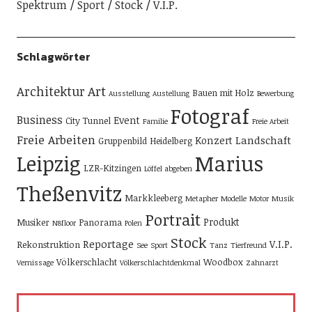
Spektrum
Sport
Stock
V.I.P.
Schlagwörter
Architektur
Art
Bauen mit Holz
Ausstellung
Austellung
Bewerbung
Fotograf
Business
Event
City Tunnel
Familie
Freie Arbeit
Freie Arbeiten
Landschaft
Konzert
Gruppenbild
Heidelberg
Leipzig
Marius
LZR-Kitzingen
Löffel abgeben
Theßenvitz
Markkleeberg
Metapher
Modelle
Motor
Musik
Portrait
Produkt
Musiker
Panorama
N8floor
Polen
Stock
Reportage
V.I.P.
Rekonstruktion
See
Sport
Tanz
Tierfreund
Völkerschlacht
Woodbox
Vernissage
Völkerschlachtdenkmal
Zahnarzt