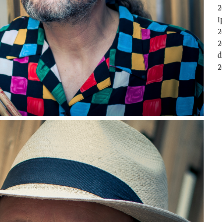
2
I
2
2
d
2