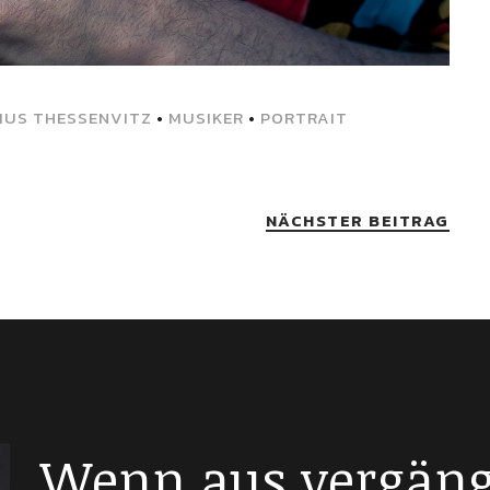
IUS THESSENVITZ
•
MUSIKER
•
PORTRAIT
NÄCHSTER BEITRAG
Wenn aus vergäng