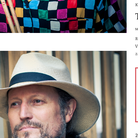
K
M
R
V
Z
2