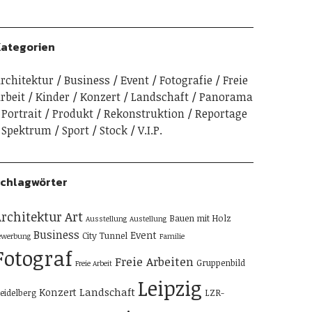
ategorien
rchitektur
Business
Event
Fotografie
Freie
rbeit
Kinder
Konzert
Landschaft
Panorama
Portrait
Produkt
Rekonstruktion
Reportage
Spektrum
Sport
Stock
V.I.P.
chlagwörter
rchitektur
Art
Bauen mit Holz
Ausstellung
Austellung
Business
Event
City Tunnel
ewerbung
Familie
Fotograf
Freie Arbeiten
Gruppenbild
Freie Arbeit
Leipzig
Landschaft
Konzert
eidelberg
LZR-