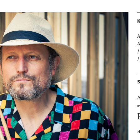
K
A
A
S
A
B
H