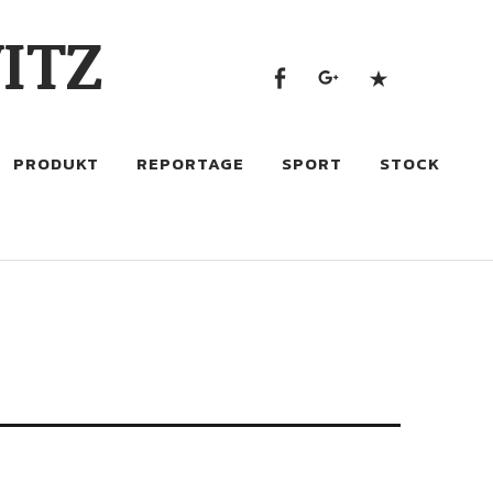
Facebook
google+
500px
ITZ
Facebook
google+
500px
PRODUKT
REPORTAGE
SPORT
STOCK