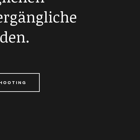
ergängliche
den.
SHOOTING