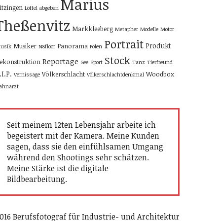
Marius
itzingen
Löffel abgeben
Theßenvitz
Markkleeberg
Metapher
Modelle
Motor
Portrait
Produkt
Musiker
Panorama
usik
N8floor
Polen
Stock
Reportage
ekonstruktion
See
Sport
Tanz
Tierfreund
.I.P.
Völkerschlacht
Woodbox
Vernissage
Völkerschlachtdenkmal
ahnarzt
Seit meinem 12ten Lebensjahr arbeite ich
begeistert mit der Kamera. Meine Kunden
sagen, dass sie den einfühlsamen Umgang
während den Shootings sehr schätzen.
Meine Stärke ist die digitale
Bildbearbeitung.
016 Berufsfotograf für Industrie- und Architektur